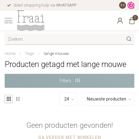
direct shopping hulp via
WHATSAPP
.
gratis verz
9.9
0
MENU
Home
/
Tags
/
lange mouwe
Producten getagd met lange mouwe
Filters
Geen producten gevonden!
GA VERDER MET WINKELEN