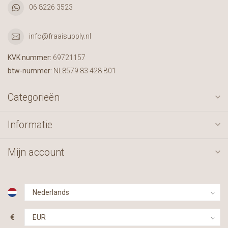
06 8226 3523
info@fraaisupply.nl
KVK nummer:
69721157
btw-nummer:
NL8579.83.428.B01
Categorieën
Informatie
Mijn account
€