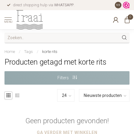
direct shopping hulp via
WHATSAPP
.
gratis verz
9.9
0
MENU
Home
/
Tags
/
korte rits
Producten getagd met korte rits
Filters
Geen producten gevonden!
GA VERDER MET WINKELEN