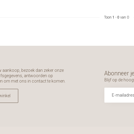
Toon
1
-
0
van 0
uw aankoop, bezoek dan zeker onze
Abonneer je
rijfsgegevens, antwoorden op
Blijf op de hoog
en om met ons in contact te komen.
winkel