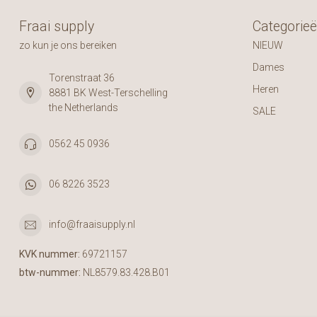
Fraai supply
Categorie
zo kun je ons bereiken
NIEUW
Dames
Torenstraat 36
Heren
8881 BK West-Terschelling
the Netherlands
SALE
0562 45 0936
06 8226 3523
info@fraaisupply.nl
KVK nummer:
69721157
btw-nummer:
NL8579.83.428.B01