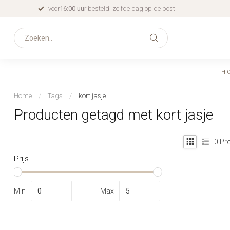
voor
16:00 uur
besteld. zelfde dag op de post
H
Home
/
Tags
/
kort jasje
Producten getagd met kort jasje
0
Pro
Prijs
Min
Max