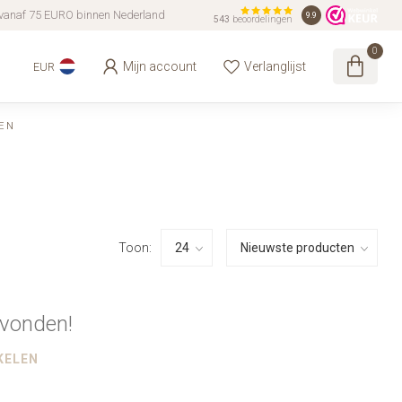
vanaf 75 EURO binnen Nederland
9.9
543
beoordelingen
0
Mijn account
Verlanglijst
EUR
EN
Toon:
vonden!
KELEN