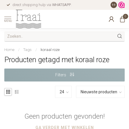
direct shopping hulp via
WHATSAPP
.
gratis verz
9.9
0
MENU
Home
/
Tags
/
koraal roze
Producten getagd met koraal roze
Filters
Geen producten gevonden!
GA VERDER MET WINKELEN