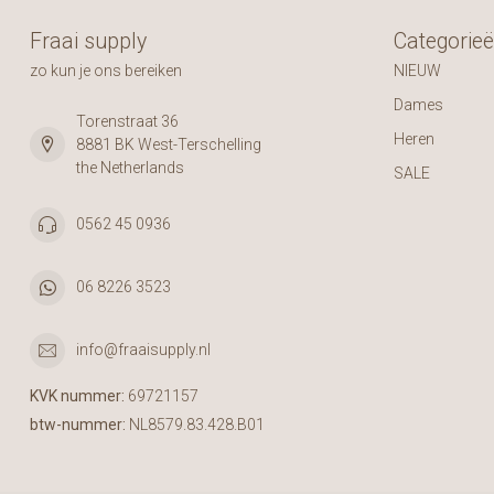
Fraai supply
Categorie
zo kun je ons bereiken
NIEUW
Dames
Torenstraat 36
Heren
8881 BK West-Terschelling
the Netherlands
SALE
0562 45 0936
06 8226 3523
info@fraaisupply.nl
KVK nummer:
69721157
btw-nummer:
NL8579.83.428.B01