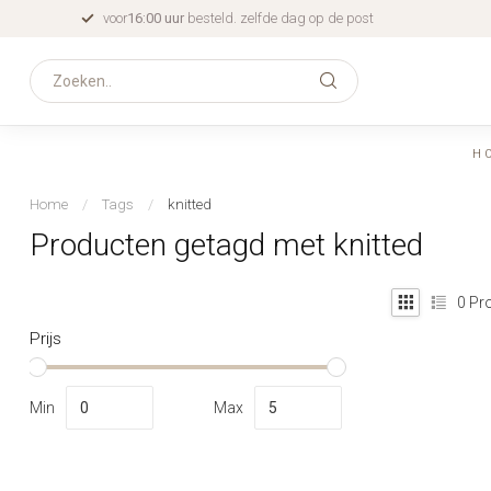
voor
16:00 uur
besteld. zelfde dag op de post
H
Home
/
Tags
/
knitted
Producten getagd met knitted
0
Pro
Prijs
Min
Max