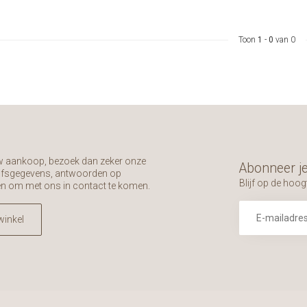
Toon
1
-
0
van 0
uw aankoop, bezoek dan zeker onze
Abonneer je
rijfsgegevens, antwoorden op
Blijf op de hoog
en om met ons in contact te komen.
winkel