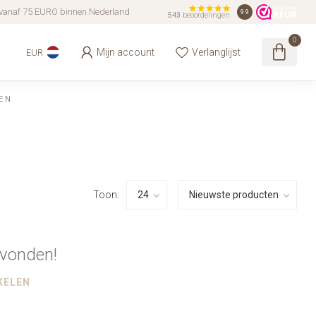
vanaf 75 EURO binnen Nederland
9.9
543
beoordelingen
0
Mijn account
Verlanglijst
EUR
EN
Toon:
vonden!
KELEN