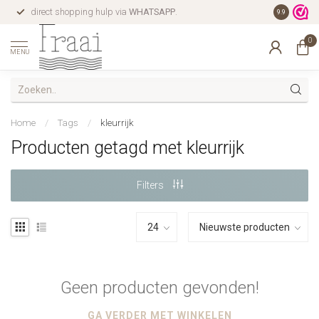
direct shopping hulp via
WHATSAPP
.
gratis verz
9.9
0
MENU
Home
/
Tags
/
kleurrijk
Producten getagd met kleurrijk
Filters
Geen producten gevonden!
GA VERDER MET WINKELEN