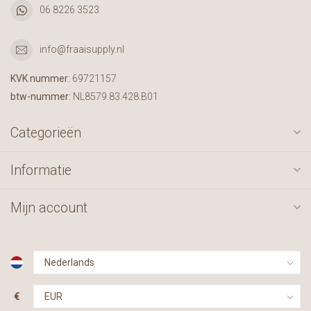
06 8226 3523
info@fraaisupply.nl
KVK nummer:
69721157
btw-nummer:
NL8579.83.428.B01
Categorieën
Informatie
Mijn account
€