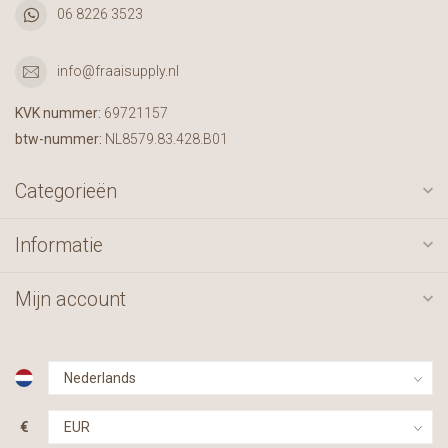
06 8226 3523
info@fraaisupply.nl
KVK nummer:
69721157
btw-nummer:
NL8579.83.428.B01
Categorieën
Informatie
Mijn account
€