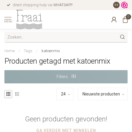
direct shopping hulp via
WHATSAPP
.
gratis verz
9.9
0
MENU
Home
/
Tags
/
katoenmix
Producten getagd met katoenmix
Filters
Geen producten gevonden!
GA VERDER MET WINKELEN