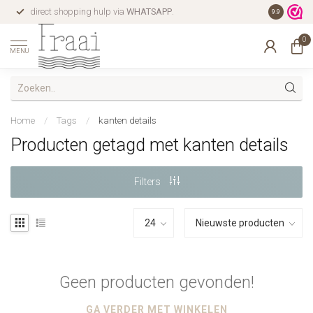
direct shopping hulp via
WHATSAPP
.
gratis verz
9.9
0
MENU
Home
/
Tags
/
kanten details
Producten getagd met kanten details
Filters
Geen producten gevonden!
GA VERDER MET WINKELEN