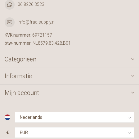
06 8226 3523
info@fraaisupply.nl
KVK nummer:
69721157
btw-nummer:
NL8579.83.428.B01
Categorieën
Informatie
Mijn account
€