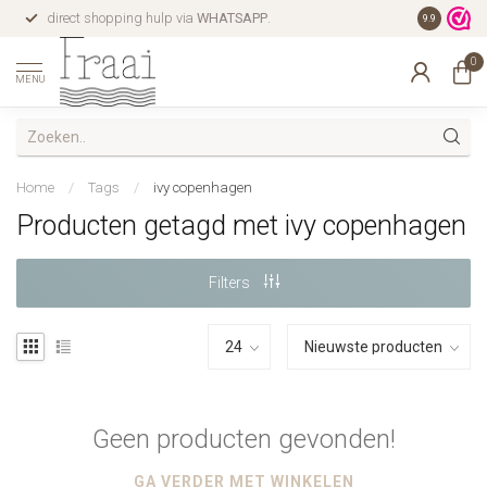
direct shopping hulp via
WHATSAPP
.
gratis verz
9.9
0
MENU
Home
/
Tags
/
ivy copenhagen
Producten getagd met ivy copenhagen
Filters
Geen producten gevonden!
GA VERDER MET WINKELEN