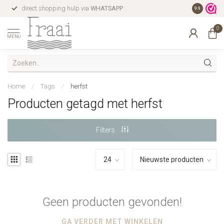
direct shopping hulp via
WHATSAPP
.
gratis verz
9.9
0
MENU
Home
/
Tags
/
herfst
Producten getagd met herfst
Filters
Geen producten gevonden!
GA VERDER MET WINKELEN