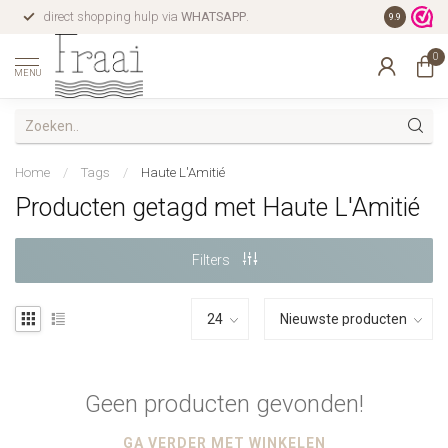
direct shopping hulp via
WHATSAPP
.
gratis verz
9.9
0
MENU
Home
/
Tags
/
Haute L'Amitié
Producten getagd met Haute L'Amitié
Filters
Geen producten gevonden!
GA VERDER MET WINKELEN