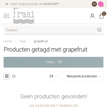
direct shopping hulp via
WHATSAPP
.
gratis verz
9.9
0
MENU
Home
/
Tags
/
grapefruit
Producten getagd met grapefruit
Filters
Geen producten gevonden!
GA VERDER MET WINKELEN