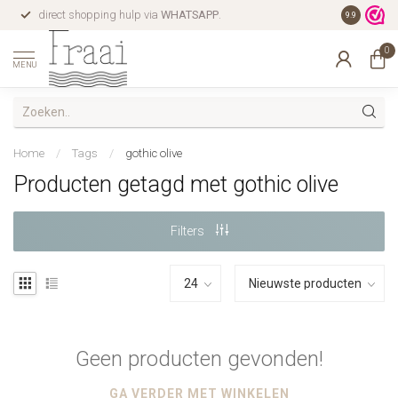
direct shopping hulp via
WHATSAPP
.
gratis verz
9.9
0
MENU
Home
/
Tags
/
gothic olive
Producten getagd met gothic olive
Filters
Geen producten gevonden!
GA VERDER MET WINKELEN