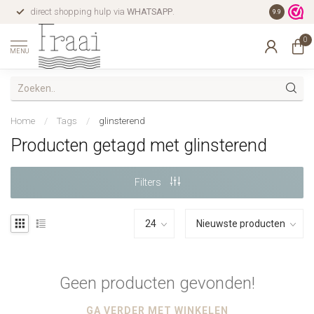
direct shopping hulp via
WHATSAPP
.
gratis verz
9.9
0
MENU
Home
/
Tags
/
glinsterend
Producten getagd met glinsterend
Filters
Geen producten gevonden!
GA VERDER MET WINKELEN