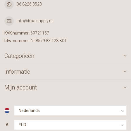
06 8226 3523
info@fraaisupply.nl
KVK nummer:
69721157
btw-nummer:
NL8579.83.428.B01
Categorieën
Informatie
Mijn account
€