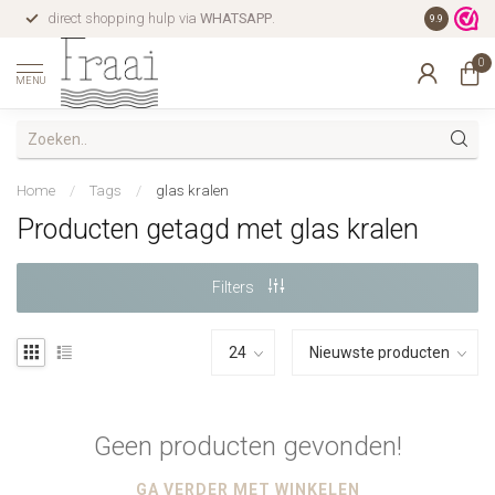
direct shopping hulp via
WHATSAPP
.
gratis verz
9.9
0
MENU
Home
/
Tags
/
glas kralen
Producten getagd met glas kralen
Filters
Geen producten gevonden!
GA VERDER MET WINKELEN