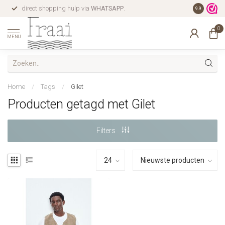
direct shopping hulp via
WHATSAPP
.
gratis verz
9.9
0
MENU
Home
/
Tags
/
Gilet
Producten getagd met Gilet
Filters