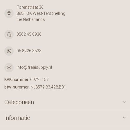
Torenstraat 36
8881 BK West-Terschelling
the Netherlands
0562 45 0936
06 8226 3523
info@fraaisupply.nl
KVK nummer:
69721157
btw-nummer:
NL8579.83.428.B01
Categorieën
Informatie