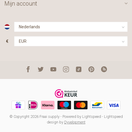
Mijn account
€
© Copyright 2026 Fraai supply
- Powered by
Lightspeed
-
Lightspeed
design
by
Dyvelopment