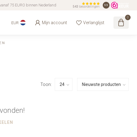
vanaf 75 EURO binnen Nederland
9.9
543
beoordelingen
0
Mijn account
Verlanglijst
EUR
EN
Toon:
vonden!
KELEN