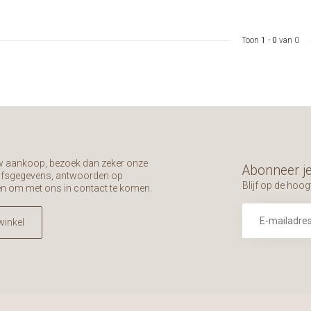
Toon
1
-
0
van 0
uw aankoop, bezoek dan zeker onze
Abonneer je
rijfsgegevens, antwoorden op
Blijf op de hoog
en om met ons in contact te komen.
winkel