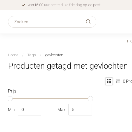
voor
16:00 uur
besteld. zelfde dag op de post
H
Home
/
Tags
/
gevlochten
Producten getagd met gevlochten
0
Pro
Prijs
Min
Max