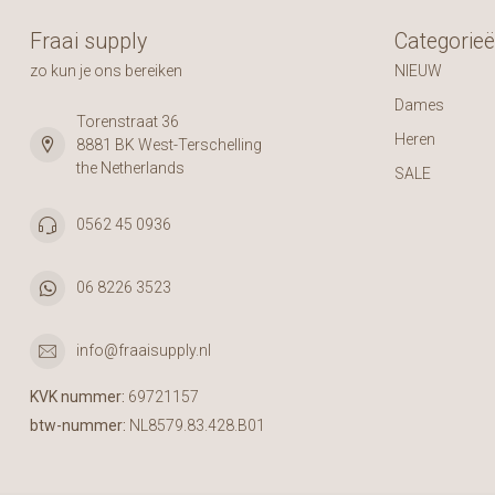
Fraai supply
Categorie
zo kun je ons bereiken
NIEUW
Dames
Torenstraat 36
Heren
8881 BK West-Terschelling
the Netherlands
SALE
0562 45 0936
06 8226 3523
info@fraaisupply.nl
KVK nummer:
69721157
btw-nummer:
NL8579.83.428.B01