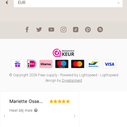
€
© Copyright 2026 Fraai supply
- Powered by
Lightspeed
-
Lightspeed
design
by
Dyvelopment