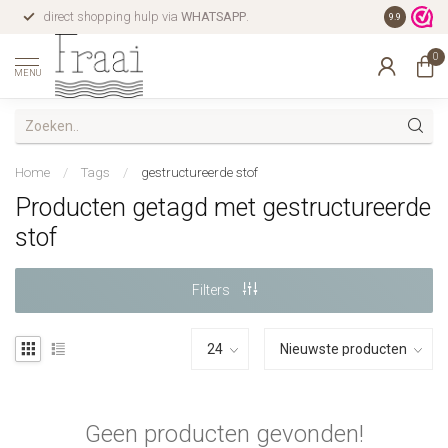
direct shopping hulp via
WHATSAPP
.
gratis verz
9.9
0
MENU
Home
/
Tags
/
gestructureerde stof
Producten getagd met gestructureerde
stof
Filters
Geen producten gevonden!