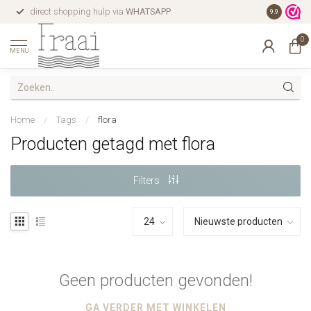
direct shopping hulp via
WHATSAPP
.
gratis verz
9.9
0
MENU
Home
/
Tags
/
flora
Producten getagd met flora
Filters
Geen producten gevonden!
GA VERDER MET WINKELEN