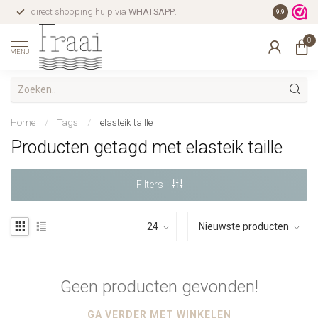
direct shopping hulp via
WHATSAPP
.
gratis verz
9.9
0
MENU
Home
/
Tags
/
elasteik taille
Producten getagd met elasteik taille
Filters
Geen producten gevonden!
GA VERDER MET WINKELEN