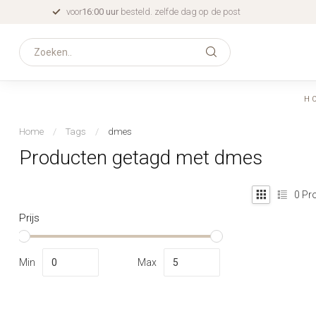
voor
16:00 uur
besteld. zelfde dag op de post
H
Home
/
Tags
/
dmes
Producten getagd met dmes
0
Pro
Prijs
Min
Max