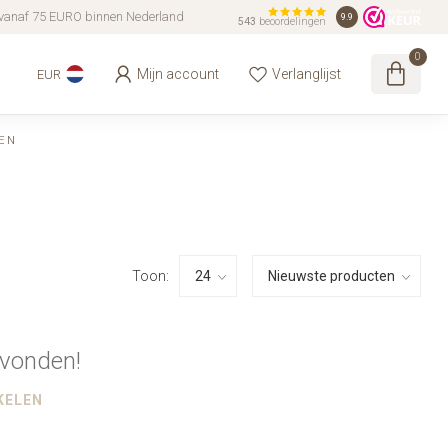
vanaf 75 EURO binnen Nederland
9.9
543
beoordelingen
0
Mijn account
Verlanglijst
EUR
EN
Toon:
vonden!
KELEN