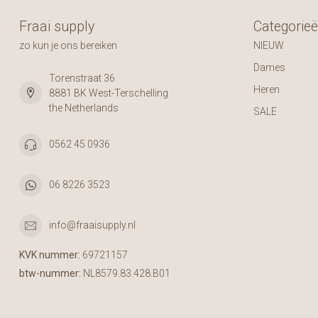
Fraai supply
Categorie
zo kun je ons bereiken
NIEUW
Dames
Torenstraat 36
Heren
8881 BK West-Terschelling
the Netherlands
SALE
0562 45 0936
06 8226 3523
info@fraaisupply.nl
KVK nummer:
69721157
btw-nummer:
NL8579.83.428.B01