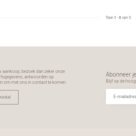
Toon
1
-
0
van 0
uw aankoop, bezoek dan zeker onze
Abonneer je
rijfsgegevens, antwoorden op
Blijf op de hoog
en om met ons in contact te komen.
winkel