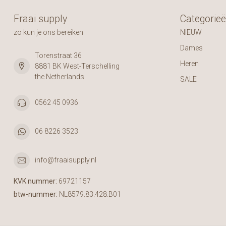
Fraai supply
Categorie
zo kun je ons bereiken
NIEUW
Dames
Torenstraat 36
Heren
8881 BK West-Terschelling
the Netherlands
SALE
0562 45 0936
06 8226 3523
info@fraaisupply.nl
KVK nummer:
69721157
btw-nummer:
NL8579.83.428.B01