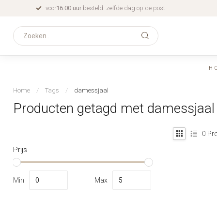
voor
16:00 uur
besteld. zelfde dag op de post
H
Home
/
Tags
/
damessjaal
Producten getagd met damessjaal
0
Pro
Prijs
Min
Max