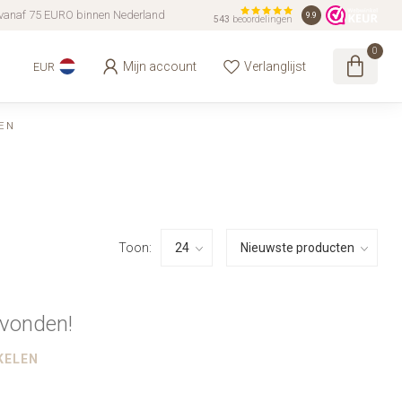
vanaf 75 EURO binnen Nederland
9.9
543
beoordelingen
0
Mijn account
Verlanglijst
EUR
EN
Toon:
vonden!
KELEN