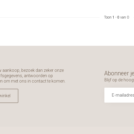
Toon
1
-
0
van 0
uw aankoop, bezoek dan zeker onze
Abonneer je
rijfsgegevens, antwoorden op
Blijf op de hoog
en om met ons in contact te komen.
winkel