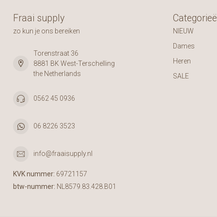
Fraai supply
Categorie
zo kun je ons bereiken
NIEUW
Dames
Torenstraat 36
Heren
8881 BK West-Terschelling
the Netherlands
SALE
0562 45 0936
06 8226 3523
info@fraaisupply.nl
KVK nummer:
69721157
btw-nummer:
NL8579.83.428.B01