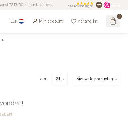
vanaf 75 EURO binnen Nederland
9.9
543
beoordelingen
0
Mijn account
Verlanglijst
EUR
EN
Toon:
vonden!
KELEN