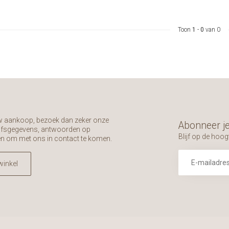
Toon
1
-
0
van 0
uw aankoop, bezoek dan zeker onze
Abonneer je
rijfsgegevens, antwoorden op
Blijf op de hoog
en om met ons in contact te komen.
winkel