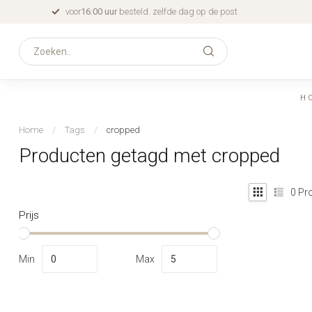
voor
16:00 uur
besteld. zelfde dag op de post
H
Home
/
Tags
/
cropped
Producten getagd met cropped
0
Pro
Prijs
Min
Max