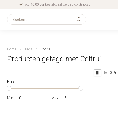
voor
16:00 uur
besteld. zelfde dag op de post
H
Home
/
Tags
/
Coltrui
Producten getagd met Coltrui
0
Pro
Prijs
Min
Max