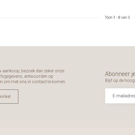
Toon
1
-
0
van 0
uw aankoop, bezoek dan zeker onze
Abonneer je
rijfsgegevens, antwoorden op
Blijf op de hoog
en om met ons in contact te komen.
winkel