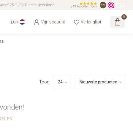
vanaf 75 EURO binnen Nederland
9.9
543
beoordelingen
0
Mijn account
Verlanglijst
EUR
EN
Toon:
vonden!
KELEN