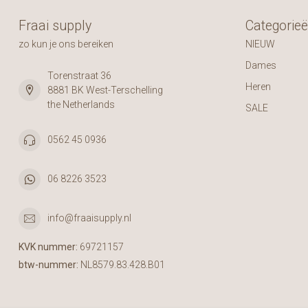
Fraai supply
Categorie
zo kun je ons bereiken
NIEUW
Dames
Torenstraat 36
Heren
8881 BK West-Terschelling
the Netherlands
SALE
0562 45 0936
06 8226 3523
info@fraaisupply.nl
KVK nummer:
69721157
btw-nummer:
NL8579.83.428.B01