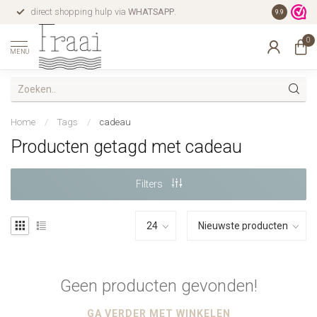
direct shopping hulp via
WHATSAPP
.
gratis verz
9.9
0
MENU
Home
/
Tags
/
cadeau
Producten getagd met cadeau
Filters
Geen producten gevonden!
GA VERDER MET WINKELEN