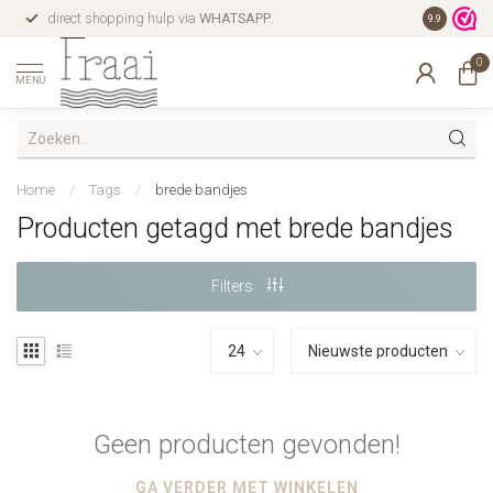
direct shopping hulp via
WHATSAPP
.
gratis verz
9.9
0
MENU
Home
/
Tags
/
brede bandjes
Producten getagd met brede bandjes
Filters
Geen producten gevonden!
GA VERDER MET WINKELEN