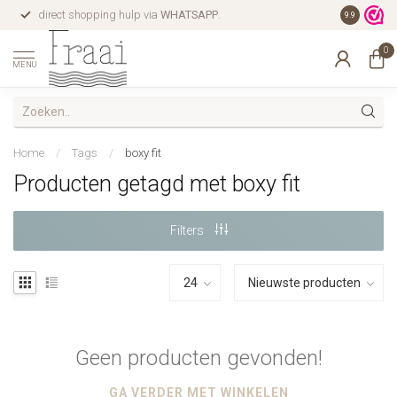
direct shopping hulp via
WHATSAPP
.
gratis verz
9.9
0
MENU
Home
/
Tags
/
boxy fit
Producten getagd met boxy fit
Filters
Geen producten gevonden!
GA VERDER MET WINKELEN