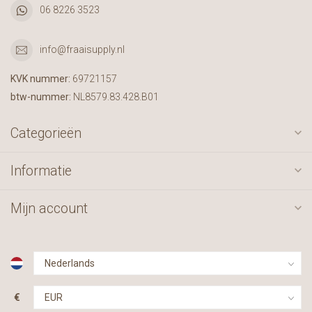
06 8226 3523
info@fraaisupply.nl
KVK nummer:
69721157
btw-nummer:
NL8579.83.428.B01
Categorieën
Informatie
Mijn account
€