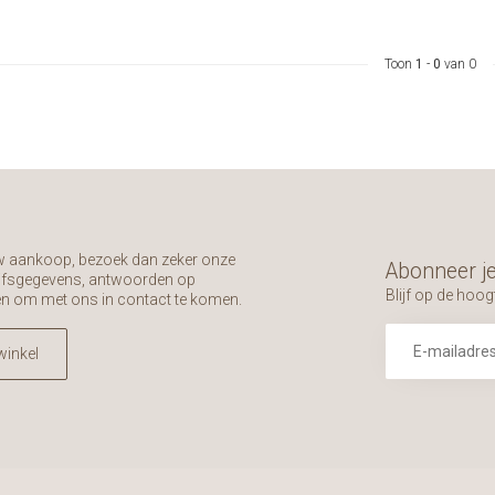
Toon
1
-
0
van 0
uw aankoop, bezoek dan zeker onze
Abonneer je
rijfsgegevens, antwoorden op
Blijf op de hoog
en om met ons in contact te komen.
winkel