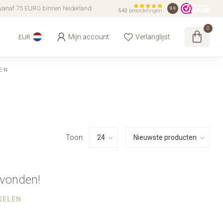
vanaf 75 EURO binnen Nederland
9.9
543
beoordelingen
0
Mijn account
Verlanglijst
EUR
EN
Toon:
vonden!
KELEN