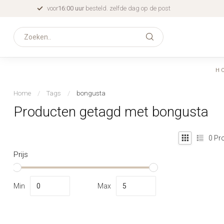
voor
16:00 uur
besteld. zelfde dag op de post
H
Home
/
Tags
/
bongusta
Producten getagd met bongusta
0
Pro
Prijs
Min
Max