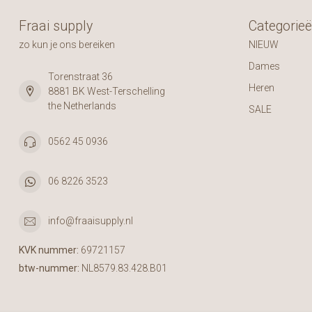
Fraai supply
Categorie
zo kun je ons bereiken
NIEUW
Dames
Torenstraat 36
Heren
8881 BK West-Terschelling
the Netherlands
SALE
0562 45 0936
06 8226 3523
info@fraaisupply.nl
KVK nummer:
69721157
btw-nummer:
NL8579.83.428.B01