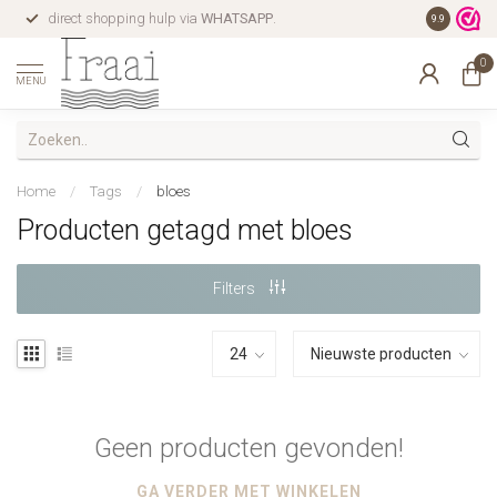
direct shopping hulp via
WHATSAPP
.
gratis verz
9.9
0
MENU
Home
/
Tags
/
bloes
Producten getagd met bloes
Filters
Geen producten gevonden!
GA VERDER MET WINKELEN