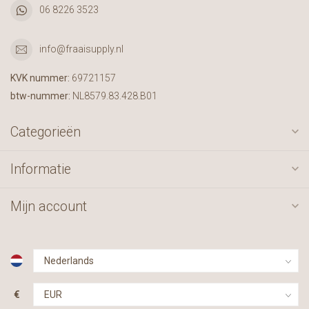
06 8226 3523
info@fraaisupply.nl
KVK nummer:
69721157
btw-nummer:
NL8579.83.428.B01
Categorieën
Informatie
Mijn account
€