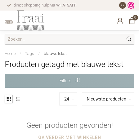
direct shopping hulp via
WHATSAPP
.
gratis verz
9.9
0
MENU
Home
/
Tags
/
blauwe tekst
Producten getagd met blauwe tekst
Filters
Geen producten gevonden!
GA VERDER MET WINKELEN