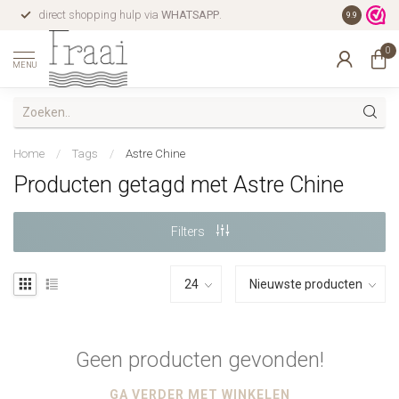
direct shopping hulp via
WHATSAPP
.
gratis verz
9.9
0
MENU
Home
/
Tags
/
Astre Chine
Producten getagd met Astre Chine
Filters
Geen producten gevonden!
GA VERDER MET WINKELEN