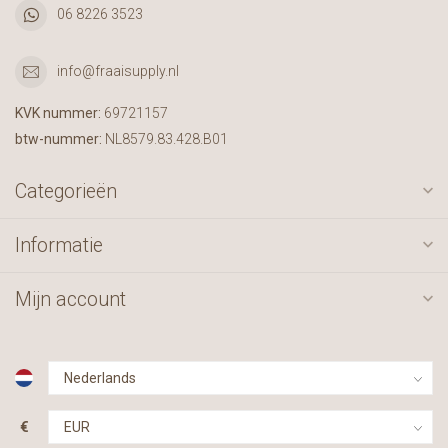
06 8226 3523
info@fraaisupply.nl
KVK nummer:
69721157
btw-nummer:
NL8579.83.428.B01
Categorieën
Informatie
Mijn account
€