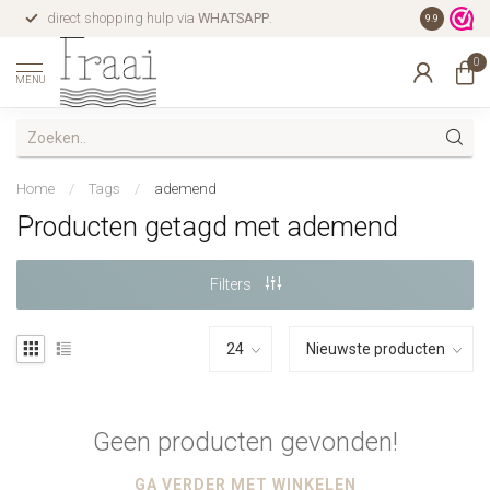
direct shopping hulp via
WHATSAPP
.
gratis verz
9.9
0
MENU
Home
/
Tags
/
ademend
Producten getagd met ademend
Filters
Geen producten gevonden!
GA VERDER MET WINKELEN