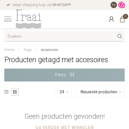
direct shopping hulp via
WHATSAPP
.
gratis verz
9.9
0
MENU
Home
/
Tags
/
accesoires
Producten getagd met accesoires
Filters
Geen producten gevonden!
GA VERDER MET WINKELEN