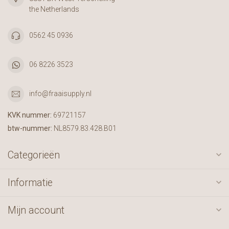
the Netherlands
0562 45 0936
06 8226 3523
info@fraaisupply.nl
KVK nummer:
69721157
btw-nummer:
NL8579.83.428.B01
Categorieën
Informatie
Mijn account