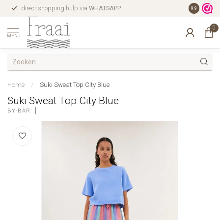
direct shopping hulp via
WHATSAPP
.
gratis verz
9.9
0
MENU
Home
/
Suki Sweat Top City Blue
Suki Sweat Top City Blue
BY-BAR