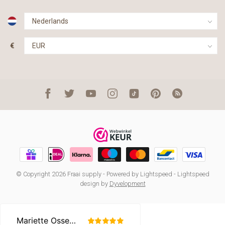
€
© Copyright 2026 Fraai supply
- Powered by
Lightspeed
-
Lightspeed
design
by
Dyvelopment