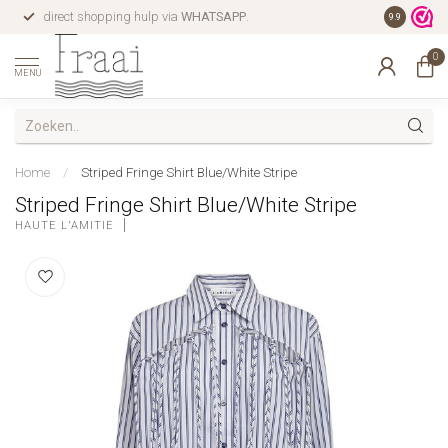
direct shopping hulp via
WHATSAPP
.
gratis verz
9.9
0
MENU
Home
/
Striped Fringe Shirt Blue/White Stripe
Striped Fringe Shirt Blue/White Stripe
HAUTE L'AMITIÉ