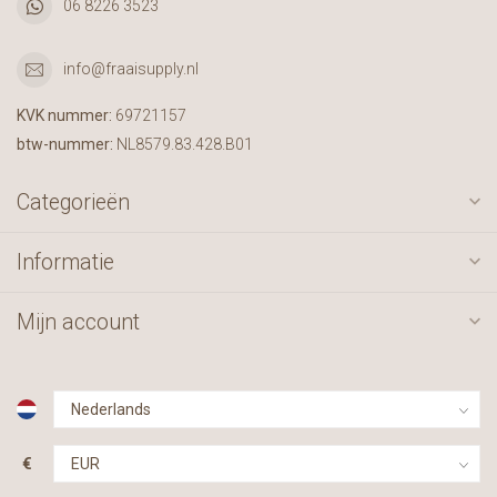
06 8226 3523
info@fraaisupply.nl
KVK nummer:
69721157
btw-nummer:
NL8579.83.428.B01
Categorieën
Informatie
Mijn account
€