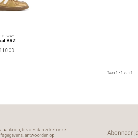
OOLWAY
oal BRZ
110,00
Toon
1
-
1
van 1
uw aankoop, bezoek dan zeker onze
Abonneer je
rijfsgegevens, antwoorden op