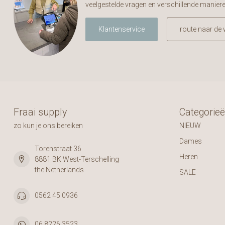
veelgestelde vragen en verschillende manier
Klantenservice
route naar de 
Fraai supply
Categorie
zo kun je ons bereiken
NIEUW
Dames
Torenstraat 36
Heren
8881 BK West-Terschelling
the Netherlands
SALE
0562 45 0936
06 8226 3523