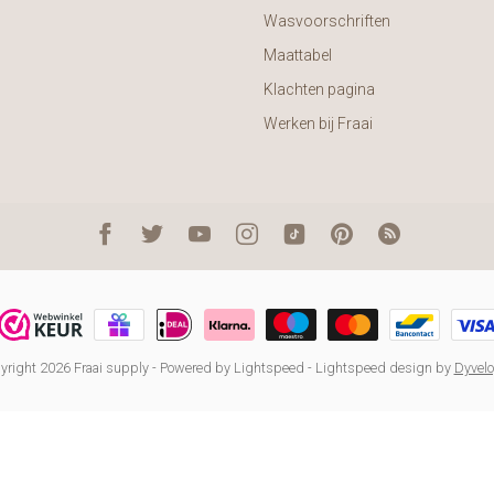
Wasvoorschriften
Maattabel
Klachten pagina
Werken bij Fraai
right 2026 Fraai supply
- Powered by
Lightspeed
-
Lightspeed design
by
Dyvel