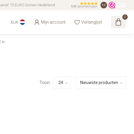
vanaf 75 EURO binnen Nederland
9.9
543
beoordelingen
0
Mijn account
Verlanglijst
EUR
EN
Toon: