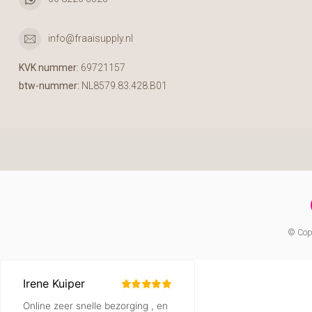
info@fraaisupply.nl
KVK nummer:
69721157
btw-nummer:
NL8579.83.428.B01
© Copy