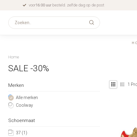
voor
16:00 uur
besteld. zelfde dag op de post
H
Home
SALE -30%
1
Pro
Merken
Alle merken
Coolway
Schoenmaat
37
(1)