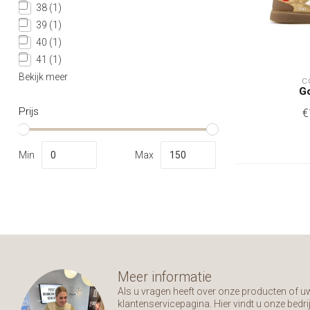
38
(1)
39
(1)
40
(1)
41
(1)
Bekijk meer
C
G
Prijs
€
Min
Max
Meer informatie
Als u vragen heeft over onze producten of 
klantenservicepagina. Hier vindt u onze bed