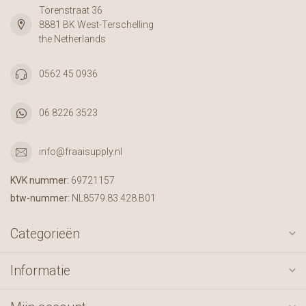
Torenstraat 36
8881 BK West-Terschelling
the Netherlands
0562 45 0936
06 8226 3523
info@fraaisupply.nl
KVK nummer:
69721157
btw-nummer:
NL8579.83.428.B01
Categorieën
Informatie