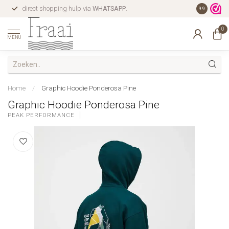
direct shopping hulp via
WHATSAPP
.
gratis verz
9.9
0
MENU
Home
/
Graphic Hoodie Ponderosa Pine
Graphic Hoodie Ponderosa Pine
PEAK PERFORMANCE