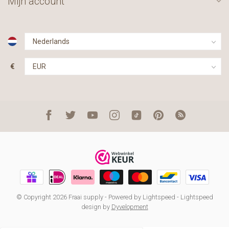
Mijn account
€
© Copyright 2026 Fraai supply
- Powered by
Lightspeed
-
Lightspeed
design
by
Dyvelopment