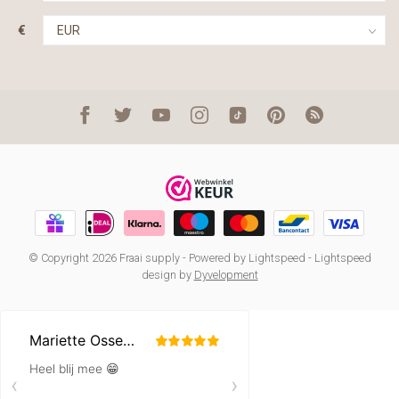
€
© Copyright 2026 Fraai supply
- Powered by
Lightspeed
-
Lightspeed
design
by
Dyvelopment