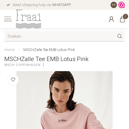
direct shopping hulp via
WHATSAPP
.
gratis verz
9.9
0
MENU
Home
/
MSCHZalle Tee EMB Lotus Pink
MSCHZalle Tee EMB Lotus Pink
MSCH COPENHAGEN