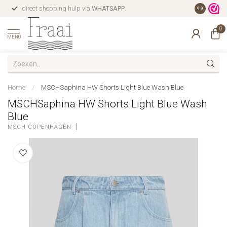
direct shopping hulp via
WHATSAPP
.
gratis verz
9.9
0
MENU
Home
/
MSCHSaphina HW Shorts Light Blue Wash Blue
MSCHSaphina HW Shorts Light Blue Wash
Blue
MSCH COPENHAGEN