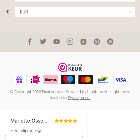
€
© Copyright 2026 Fraai supply
- Powered by
Lightspeed
-
Lightspeed
design
by
Dyvelopment