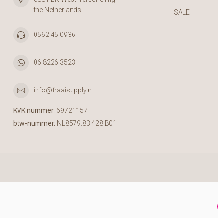
the Netherlands
SALE
0562 45 0936
06 8226 3523
info@fraaisupply.nl
KVK nummer:
69721157
btw-nummer:
NL8579.83.428.B01