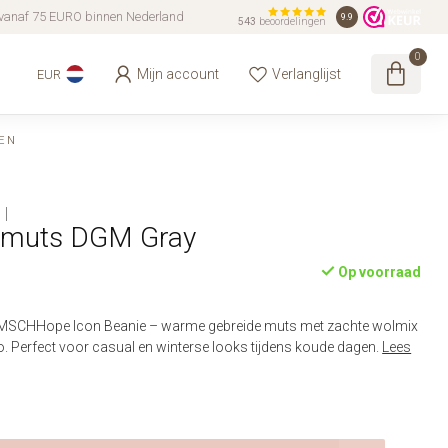
vanaf 75 EURO binnen Nederland
9.9
543
beoordelingen
0
Mijn account
Verlanglijst
EUR
EN
 muts DGM Gray
Op voorraad
CHHope Icon Beanie – warme gebreide muts met zachte wolmix
. Perfect voor casual en winterse looks tijdens koude dagen.
Lees