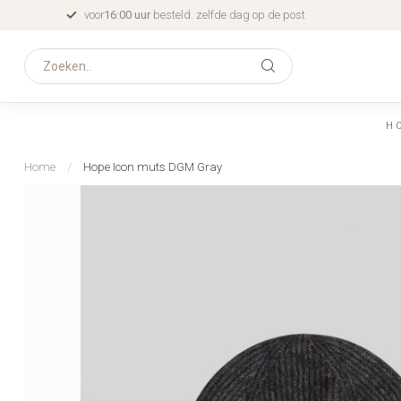
voor
16:00 uur
besteld. zelfde dag op de post
H
Home
/
Hope Icon muts DGM Gray