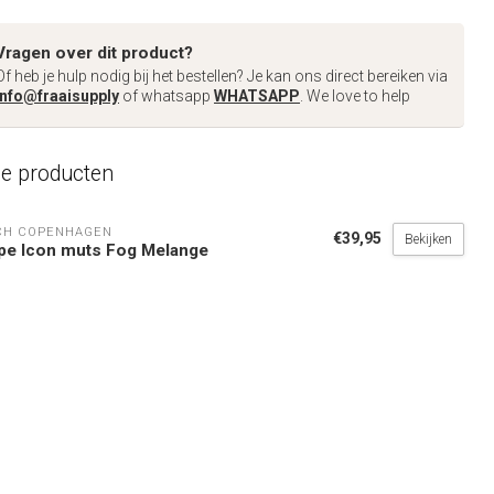
Vragen over dit product?
Of heb je hulp nodig bij het bestellen? Je kan ons direct bereiken via
info@fraaisupply
of whatsapp
WHATSAPP
. We love to help
de producten
CH COPENHAGEN
€39,95
Bekijken
pe Icon muts Fog Melange