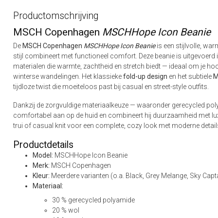
Productomschrijving
MSCH Copenhagen
MSCHHope Icon Beanie
De
MSCH Copenhagen
MSCHHope Icon Beanie
is een stijlvolle, w
stijl combineert met functioneel comfort. Deze beanie is uitgevoerd
materialen die warmte, zachtheid en stretch biedt — ideaal om je h
winterse wandelingen. Het klassieke
fold-up design
en het subtiele
M
tijdloze twist die moeiteloos past bij casual en street-style outfits.
Dankzij de zorgvuldige materiaalkeuze — waaronder gerecycled poly
comfortabel aan op de huid en combineert hij duurzaamheid met lux
trui of casual knit voor een complete, cozy look met moderne detail
Productdetails
Model:
MSCHHope Icon Beanie
Merk:
MSCH Copenhagen
Kleur:
Meerdere varianten (o.a. Black, Grey Melange, Sky Capt
Materiaal:
30 % gerecycled polyamide
20 % wol