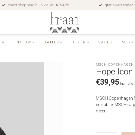
direct shopping hulp via
WHATSAPP
.
gratis verzenden
OME
NIEUW
DAMES
HEREN
SALE
MERK
MSCH COPENHAGEN
Hope Icon
€39,95
Incl. btw
MSCH Copenhagen MS
en subtiel MSCH-logo
meer
.