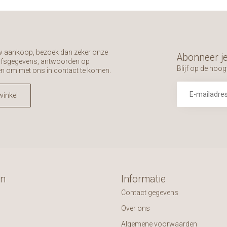
uw aankoop, bezoek dan zeker onze
Abonneer je
rijfsgegevens, antwoorden op
Blijf op de hoog
en om met ons in contact te komen.
winkel
ën
Informatie
Contact gegevens
Over ons
Algemene voorwaarden