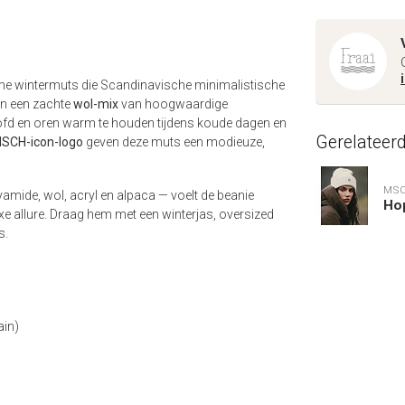
arme wintermuts die Scandinavische minimalistische
 in een zachte
wol-mix
van hoogwaardige
oofd en oren warm te houden tijdens koude dagen en
Gerelateer
SCH-icon-logo
geven deze muts een modieuze,
MS
amide, wol, acryl en alpaca — voelt de beanie
Ho
e allure. Draag hem met een winterjas, oversized
s.
ain)