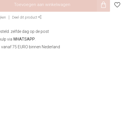
Toevoegen aan winkelwagen
jken
Deel dit product
steld. zelfde dag op de post
hulp via
WHATSAPP
.
n
vanaf 75 EURO binnen Nederland