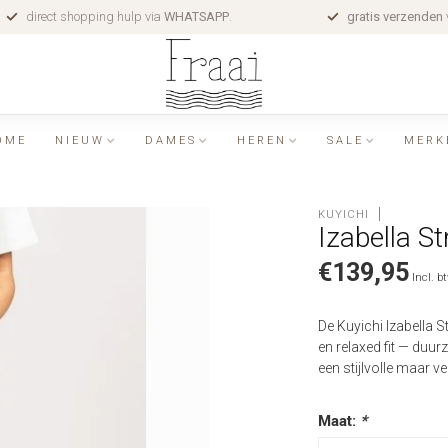
direct shopping hulp via
WHATSAPP
.
gratis verzenden
OME
NIEUW
DAMES
HEREN
SALE
MERK
KUYICHI
Izabella S
€139,95
Incl. b
De Kuyichi Izabella S
en relaxed fit — duu
een stijlvolle maar 
Maat:
*