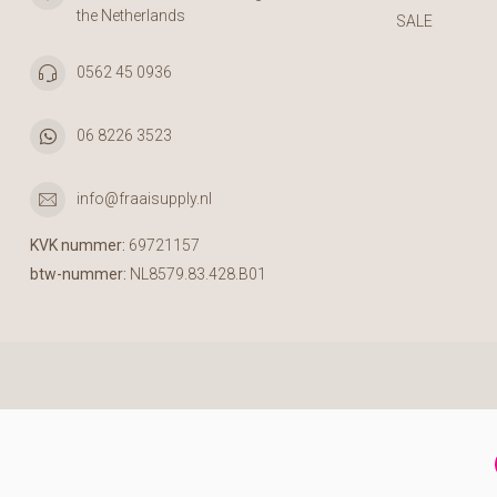
the Netherlands
SALE
0562 45 0936
06 8226 3523
info@fraaisupply.nl
KVK nummer:
69721157
btw-nummer:
NL8579.83.428.B01