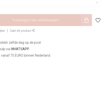
Toevoegen aan winkelwagen
jken
Deel dit product
steld. zelfde dag op de post
hulp via
WHATSAPP
.
n
vanaf 75 EURO binnen Nederland