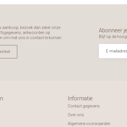
uw aankoop, bezoek dan zeker onze
Abonneer je
rijfsgegevens, antwoorden op
Blijf op de hoog
en om met ons in contact te komen.
winkel
ën
Informatie
Contact gegevens
Over ons
Algemene voorwaarden