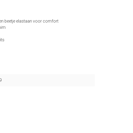
en beetje elastaan voor comfort
nim
its
9