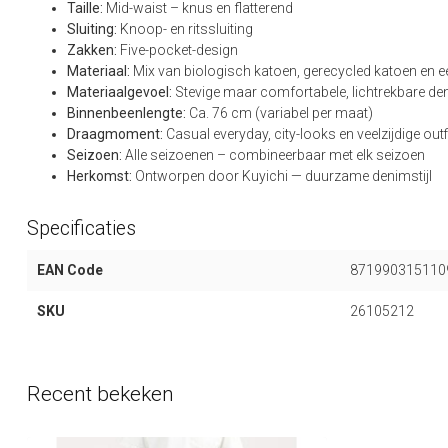
Taille:
Mid-waist – knus en flatterend
Sluiting:
Knoop- en ritssluiting
Zakken:
Five-pocket-design
Materiaal:
Mix van biologisch katoen, gerecycled katoen en e
Materiaalgevoel:
Stevige maar comfortabele, lichtrekbare de
Binnenbeenlengte:
Ca. 76 cm (variabel per maat)
Draagmoment:
Casual everyday, city-looks en veelzijdige outf
Seizoen:
Alle seizoenen – combineerbaar met elk seizoen
Herkomst:
Ontworpen door Kuyichi — duurzame denimstijl
Specificaties
EAN Code
871990315110
SKU
26105212
Recent bekeken