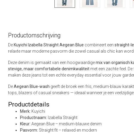
Productomschrijving
De
Kuyichi Izabella Straight Aegean Blue
combineert een
straight-l
relaxte maar moderne pasvorm die zowel casual als chic kan word
Deze denim is gemaakt van een hoogwaardige
mix van organisch k
stevige, maar comfortabele denimkwaliteit
met een zachte feel. De
maken deze jeans tot een echte everyday essential voor jouw garde
De
Aegean Blue-wash
geeft de broek een fris, medium-blauw karakte
tops, blazers of casual sneakers — ideaal wanneer je een veelzijdige j
Productdetails
Merk:
Kuyichi
Productnaam:
Izabella Straight
Kleur:
Aegean Blue – medium-blauwe denim
Pasvorm:
Straight fit – relaxed en modern