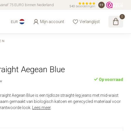
vanaf 75 EURO binnen Nederland
9.9
543
beoordelingen
0
Mijn account
Verlanglijst
EUR
EN
traight Aegean Blue
Op voorraad
tw
traight Aegean Blue is een tijdloze straight-leg jeans met mid-waist
rzaam gemaakt van biologisch katoen en gerecycled materiaal voor
verantwoorde look.
Lees meer
.