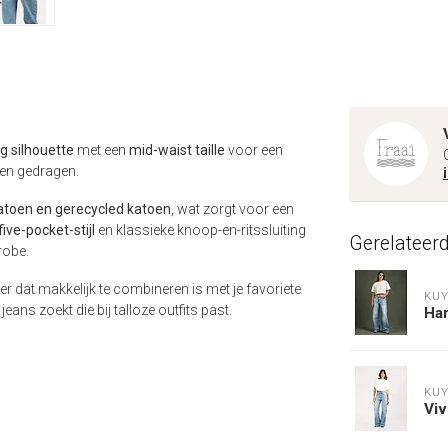
eg silhouette
met een
mid-waist taille
voor een
en gedragen.
atoen en gerecycled katoen
, wat zorgt voor een
five-pocket-stijl
en klassieke knoop-en-ritssluiting
Gerelateer
robe.
r dat makkelijk te combineren is met je favoriete
KUY
eans zoekt die bij talloze outfits past.
Har
KUY
Viv