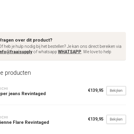
Vragen over dit product?
Of heb je hulp nodig bij het bestellen? Je kan ons direct bereiken via
info@fraaisupply
of whatsapp
WHATSAPP
. We love to help
de producten
ICHI
€139,95
Bekijken
per jeans Revintaged
ICHI
€139,95
Bekijken
ienne Flare Revintaged