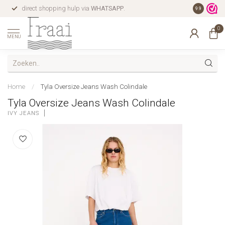
direct shopping hulp via
WHATSAPP
.
gratis verz
9.9
0
MENU
Home
/
Tyla Oversize Jeans Wash Colindale
Tyla Oversize Jeans Wash Colindale
IVY JEANS