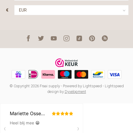
€
© Copyright 2026 Fraai supply
- Powered by
Lightspeed
-
Lightspeed
design
by
Dyvelopment