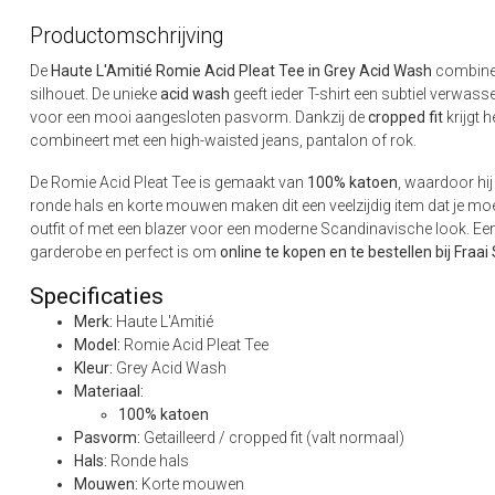
Productomschrijving
De
Haute L'Amitié Romie Acid Pleat Tee in Grey Acid Wash
combineer
silhouet. De unieke
acid wash
geeft ieder T-shirt een subtiel verwasse
voor een mooi aangesloten pasvorm. Dankzij de
cropped fit
krijgt h
combineert met een high-waisted jeans, pantalon of rok.
De Romie Acid Pleat Tee is gemaakt van
100% katoen
, waardoor hij
ronde hals en korte mouwen maken dit een veelzijdig item dat je m
outfit of met een blazer voor een moderne Scandinavische look. Een st
garderobe en perfect is om
online te kopen en te bestellen bij Fraai
Specificaties
Merk:
Haute L'Amitié
Model:
Romie Acid Pleat Tee
Kleur:
Grey Acid Wash
Materiaal:
100% katoen
Pasvorm:
Getailleerd / cropped fit (valt normaal)
Hals:
Ronde hals
Mouwen:
Korte mouwen