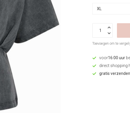
Toevoegen om te vergeli
voor
16:00 uur
be
direct shopping 
gratis verzende