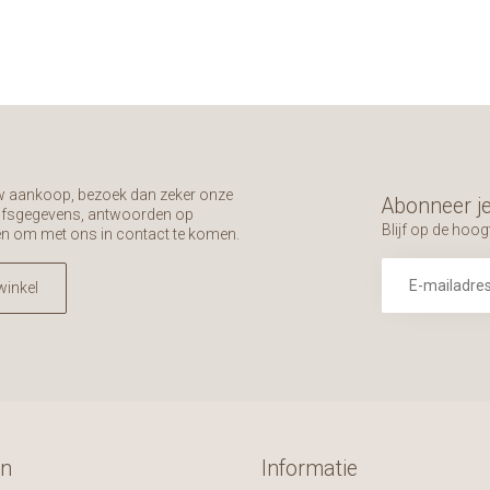
uw aankoop, bezoek dan zeker onze
Abonneer je
rijfsgegevens, antwoorden op
Blijf op de hoog
en om met ons in contact te komen.
winkel
ën
Informatie