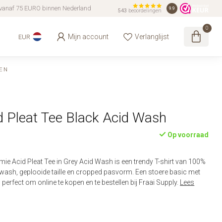
vanaf 75 EURO binnen Nederland
9.9
543
beoordelingen
0
Mijn account
Verlanglijst
EUR
EN
 Pleat Tee Black Acid Wash
Op voorraad
mie Acid Pleat Tee in Grey Acid Wash is een trendy T-shirt van 100%
wash, geplooide taille en cropped pasvorm. Een stoere basic met
, perfect om online te kopen en te bestellen bij Fraai Supply.
Lees