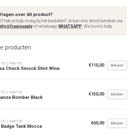
Vragen over dit product?
Of heb je hulp nodig bij het bestellen? Je kan ons direct bereiken via
info@fraaisupply
of whatsapp
WHATSAPP
. We love to help
de producten
TE L'AMITIÉ
€110,00
Bekijken
sa Check Smock Shirt Wine
TE L'AMITIÉ
€150,00
Bekijken
ganza Bomber Black
TE L'AMITIÉ
€60,00
Bekijken
b Badge Tank Mocca