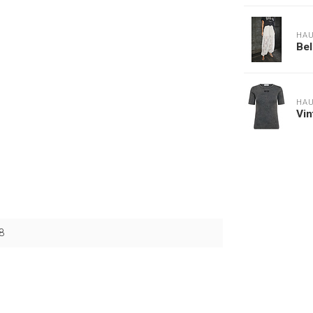
HAU
Bel
HAU
Vin
8