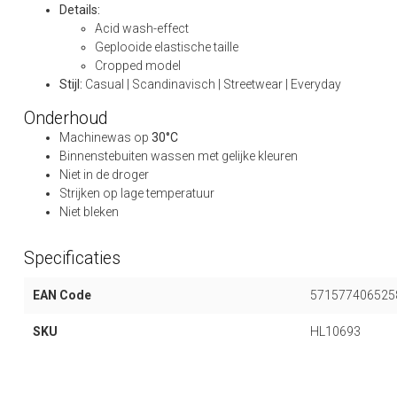
Details:
Acid wash-effect
Geplooide elastische taille
Cropped model
Stijl:
Casual | Scandinavisch | Streetwear | Everyday
Onderhoud
Machinewas op
30°C
Binnenstebuiten wassen met gelijke kleuren
Niet in de droger
Strijken op lage temperatuur
Niet bleken
Specificaties
EAN Code
571577406525
SKU
HL10693