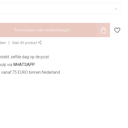
Toevoegen aan winkelwagen
jken
Deel dit product
steld. zelfde dag op de post
hulp via
WHATSAPP
.
n
vanaf 75 EURO binnen Nederland