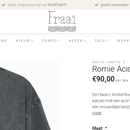
direct shopping hulp via
WHATSAPP
.
gratis verzenden
OME
NIEUW
DAMES
HEREN
SALE
MERK
HAUTE L'AMITIÉ
Romie Acid
€90,00
Incl. btw
De Haute L'Amitié Ro
katoen met een acid 
een vrouwelijke twist
meer
.
Maat:
*