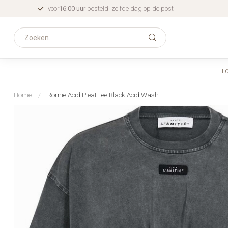
voor
16:00 uur
besteld. zelfde dag op de post
H
Home
/
Romie Acid Pleat Tee Black Acid Wash