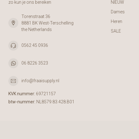
zo kun je ons bereiken
NIEUW
Dames
Torenstraat 36
Heren
8881 BK West-Terschelling
the Netherlands
SALE
0562 45 0936
06 8226 3523
info@fraaisupply.nl
KVK nummer:
69721157
btw-nummer:
NL8579.83.428.B01