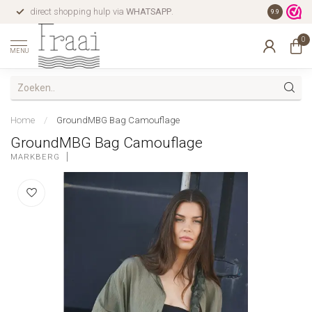
direct shopping hulp via
WHATSAPP
.
gratis verz
9.9
0
MENU
Home
/
GroundMBG Bag Camouflage
GroundMBG Bag Camouflage
MARKBERG