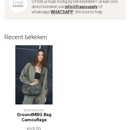
Of heb je hulp nodig bij het bestellen? Je kan ons
direct bereiken via
info@fraaisupply
of
whatsapp
WHATSAPP
. We love to help
Recent bekeken
MARKBERG
GroundMBG Bag
Camouflage
€69,00