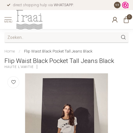
direct shopping hulp via
WHATSAPP
.
gratis verz
9.9
0
MENU
Home
/
Flip Waist Black Pocket Tall Jeans Black
Flip Waist Black Pocket Tall Jeans Black
HAUTE L'AMITIÉ