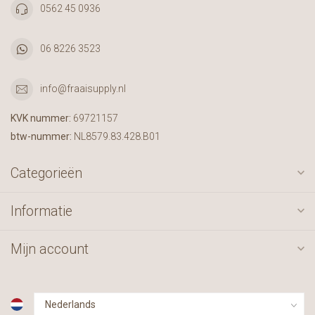
0562 45 0936
06 8226 3523
info@fraaisupply.nl
KVK nummer:
69721157
btw-nummer:
NL8579.83.428.B01
Categorieën
Informatie
Mijn account