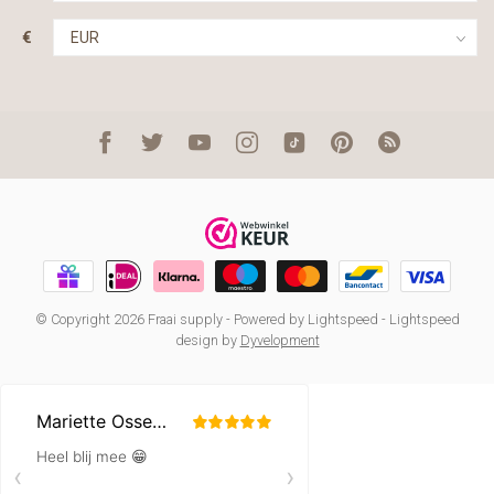
€
© Copyright 2026 Fraai supply
- Powered by
Lightspeed
-
Lightspeed
design
by
Dyvelopment