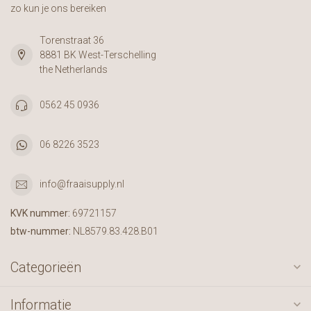
zo kun je ons bereiken
Torenstraat 36
8881 BK West-Terschelling
the Netherlands
0562 45 0936
06 8226 3523
info@fraaisupply.nl
KVK nummer:
69721157
btw-nummer:
NL8579.83.428.B01
Categorieën
Informatie