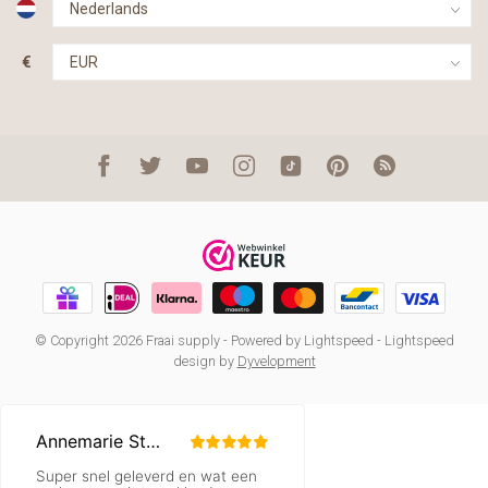
€
© Copyright 2026 Fraai supply
- Powered by
Lightspeed
-
Lightspeed
design
by
Dyvelopment