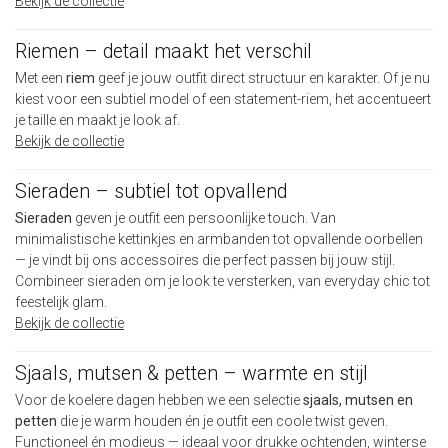
Bekijk de collectie
Riemen – detail maakt het verschil
Met een
riem
geef je jouw outfit direct structuur en karakter. Of je nu
kiest voor een subtiel model of een statement-riem, het accentueert
je taille en maakt je look af.
Bekijk de collectie
Sieraden – subtiel tot opvallend
Sieraden
geven je outfit een persoonlijke touch. Van
minimalistische kettinkjes en armbanden tot opvallende oorbellen
— je vindt bij ons accessoires die perfect passen bij jouw stijl.
Combineer sieraden om je look te versterken, van everyday chic tot
feestelijk glam.
Bekijk de collectie
Sjaals, mutsen & petten – warmte en stijl
Voor de koelere dagen hebben we een selectie
sjaals, mutsen en
petten
die je warm houden én je outfit een coole twist geven.
Functioneel én modieus — ideaal voor drukke ochtenden, winterse