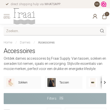
direct shopping hulp via
WHATSAPP
.
gratis verz
9.9
0
MENU
Home
/
Dames
/
Accessoires
Accessoires
Ontdek dames accessoires bij Fraai Supply. Van tassen, sokken en
sieraden tot riemen, sjaals en verzorging. Stijlvolle essentials van
mooie merken, perfect voor een drukke en energieke lifestyle.
Sokken
Tassen
Rieme
Filters