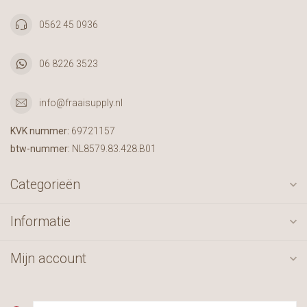
0562 45 0936
06 8226 3523
info@fraaisupply.nl
KVK nummer:
69721157
btw-nummer:
NL8579.83.428.B01
Categorieën
Informatie
Mijn account