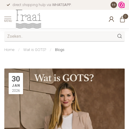
direct shopping hulp via
WHATSAPP
.
gratis verz
9.9
0
MENU
Home
/
Wat is GOTS?
/
Blogs
30
JAN
2026