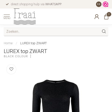
direct shopping hulp via
WHATSAPP
.
gratis verz
9.9
0
MENU
Home
/
LUREX top ZWART
LUREX top ZWART
BLACK COLOUR